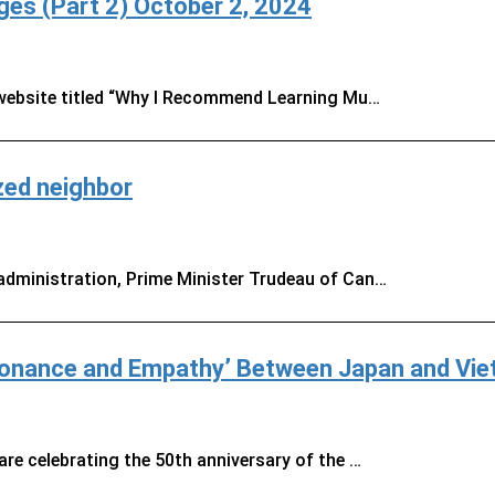
es (Part 2) October 2, 2024
 website titled “Why I Recommend Learning Mu…
zed neighbor
dministration, Prime Minister Trudeau of Can…
Resonance and Empathy’ Between Japan and Vi
re celebrating the 50th anniversary of the …