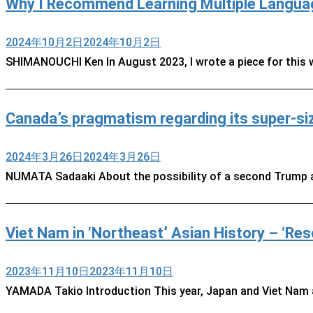
Why I Recommend Learning Multiple Languag
2024年10月2日
2024年10月2日
SHIMANOUCHI Ken In August 2023, I wrote a piece for this
Canada’s pragmatism regarding its super-si
2024年3月26日
2024年3月26日
NUMATA Sadaaki About the possibility of a second Trump a
Viet Nam in ‘Northeast’ Asian History – ‘
2023年11月10日
2023年11月10日
YAMADA Takio Introduction This year, Japan and Viet Nam a