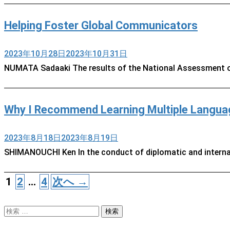
Helping Foster Global Communicators
2023年10月28日
2023年10月31日
NUMATA Sadaaki The results of the National Assessment of
Why I Recommend Learning Multiple Langua
2023年8月18日
2023年8月19日
SHIMANOUCHI Ken In the conduct of diplomatic and internati
1
2
…
4
次へ →
検
索: